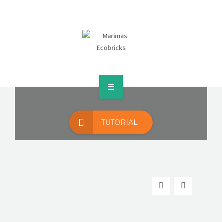
ARTIKEL
GALERI FOTO
PRESS RELEASE
HUBUNGI KAMI
TENTANG
TUTORIAL
TUTORIAL ECOBRICK
ARTIKEL
GALERI FOTO
PRESS RELEASE
HUBUNGI KAMI